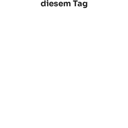
diesem Tag
HR-Wissen
Flexibel arbeiten: So lässt sich Jobsharing
umsetzen
Jetzt lesen