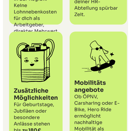
deiner HR-
Keine
Abteilung spürbar
Lohnnebenkosten
Zeit.
für dich als
Arbeitgeber,
direkter Mehrwert
fürs Team.
Mobilitäts
angebote
Zusätzliche
Ob ÖPNV,
Möglichkeiten
Carsharing oder E-
Für Geburtstage,
Bike, Hero Ride
Jubiläen oder
ermöglicht
besondere
nachhaltige
Anlässe stehen
Mobilität als
bis
zu 180 €