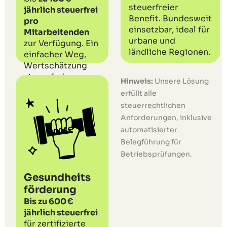
steuerfreier
jährlich steuerfrei
Benefit. Bundesweit
pro
einsetzbar, ideal für
Mitarbeitenden
urbane und
zur Verfügung. Ein
ländliche Regionen.
einfacher Weg,
Wertschätzung
steuerfrei
Hinweis:
Unsere Lösung
auszudrücken.
erfüllt alle
steuerrechtlichen
Anforderungen, inklusive
automatisierter
Belegführung für
Betriebsprüfungen.
Gesundheits
förderung
Bis zu 600 €
jährlich steuerfrei
für zertifizierte