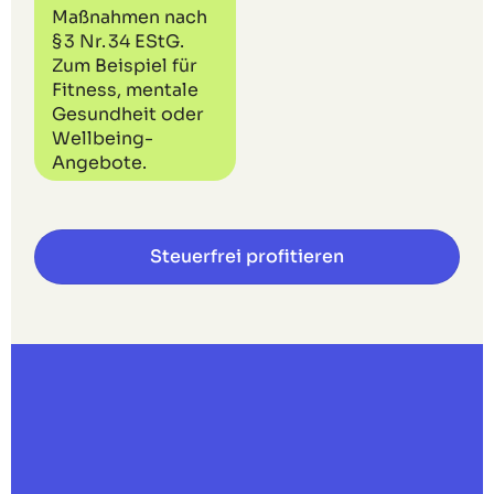
Maßnahmen nach
§ 3 Nr. 34 EStG.
Zum Beispiel für
Fitness, mentale
Gesundheit oder
Wellbeing-
Angebote.
Steuerfrei profitieren