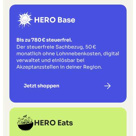
HERO Base
Bis zu 780 € steuerfrei.
Der steuerfreie Sachbezug, 50 €
monatlich ohne Lohnnebenkosten, digital
verwaltet und einlösbar bei
Akzeptanzstellen in deiner Region.
Jetzt shoppen
HERO Eats