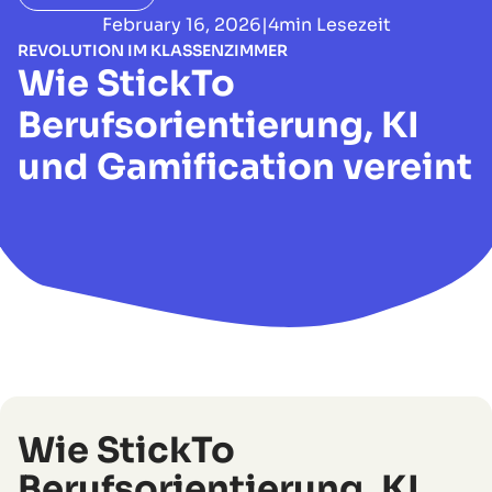
February 16, 2026
|
4
min Lesezeit
REVOLUTION IM KLASSENZIMMER
Wie StickTo
Berufsorientierung, KI
und Gamification vereint
Wie StickTo
Berufsorientierung, KI