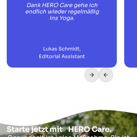
Dank HERO Care gehe ich
endlich wieder regelmäßig
ins Yoga.
Lukas Schmidt,
Editorial Assistant
Starte jetzt mit HERO Care.