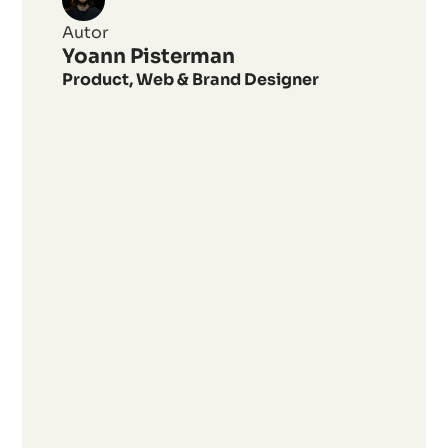
Unternehmen
Autor
die
Yoann Pisterman
Product, Web & Brand Designer
Work-
Life-
Balance
ihrer
Mitarbeiter*innen
gezielt
fördern?
Die
gezielte
Förderung
der
Work-
Life-