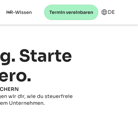
DE
HR-Wissen
Termin vereinbaren
g. Starte
ero.
SICHERN
n wir dir, wie du steuerfreie
inem Unternehmen.