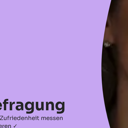
efragung
 Zufriedenheit messen
eren ✓