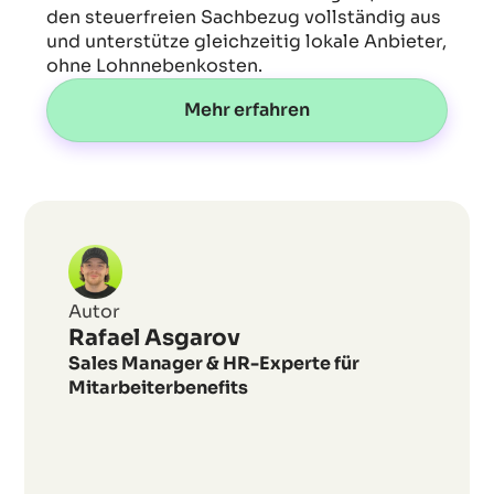
den steuerfreien Sachbezug vollständig aus
und unterstütze gleichzeitig lokale Anbieter,
ohne Lohnnebenkosten.
Mehr erfahren
Wie
verändert
Künstliche
Autor
Intelligenz
Rafael Asgarov
(KI)
Sales Manager & HR-Experte für
Mitarbeiterbenefits
das
Recruiting
fundamental?