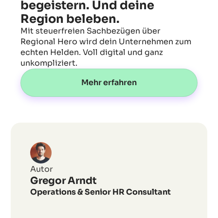
begeistern. Und deine
Region beleben.
Mit steuerfreien Sachbezügen über
Regional Hero wird dein Unternehmen zum
echten Helden. Voll digital und ganz
unkompliziert.
Mehr erfahren
Wie
wird
ein
Autor
Arbeitgeberversprechen
Gregor Arndt
(EVP)
Operations & Senior HR Consultant
wirksam