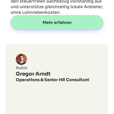
den steuerfreien Sachbezug vollständig aus
und unterstütze gleichzeitig lokale Anbieter,
ohne Lohnnebenkosten.
Mehr erfahren
Wie
kann
Sprint-
Autor
Planning
Gregor Arndt
die
Operations & Senior HR Consultant
Effizienz
und
Zielorientierung