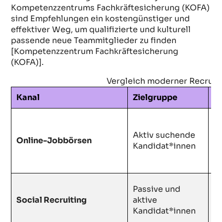
Kompetenzzentrums Fachkräftesicherung (KOFA)
sind Empfehlungen ein kostengünstiger und
effektiver Weg, um qualifizierte und kulturell
passende neue Teammitglieder zu finden
[Kompetenzzentrum Fachkräftesicherung
(KOFA)].
Vergleich moderner Recruit
Kanal
Zielgruppe
Vo
H
Aktiv suchende
R
Online-Jobbörsen
Kandidat*innen
e
P
E
Passive und
B
Social Recruiting
aktive
ge
Kandidat*innen
A