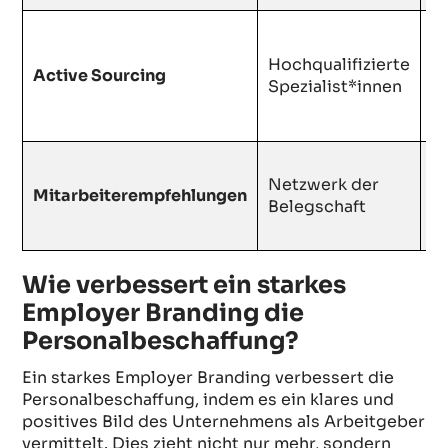
D
Hochqualifizierte
z
Active Sourcing
Spezialist*innen
s
B
H
Netzwerk der
P
Mitarbeiterempfehlungen
Belegschaft
g
h
Wie verbessert ein starkes
Employer Branding die
Personalbeschaffung?
Ein starkes Employer Branding verbessert die
Personalbeschaffung, indem es ein klares und
positives Bild des Unternehmens als Arbeitgeber
vermittelt. Dies zieht nicht nur mehr, sondern