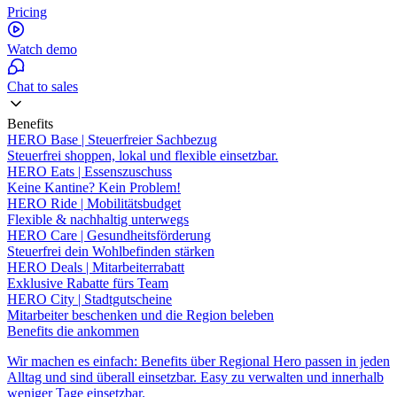
Pricing
Watch demo
Chat to sales
Benefits
HERO Base | Steuerfreier Sachbezug
Steuerfrei shoppen, lokal und flexible einsetzbar.
HERO Eats | Essenszuschuss
Keine Kantine? Kein Problem!
HERO Ride | Mobilitätsbudget
Flexible & nachhaltig unterwegs
HERO Care | Gesundheitsförderung
Steuerfrei dein Wohlbefinden stärken
HERO Deals | Mitarbeiterrabatt
Exklusive Rabatte fürs Team
HERO City | Stadtgutscheine
Mitarbeiter beschenken und die Region beleben
Benefits die ankommen
Wir machen es einfach: Benefits über Regional Hero passen in jeden
Alltag und sind überall einsetzbar. Easy zu verwalten und innerhalb
weniger Tage einsetzbar.