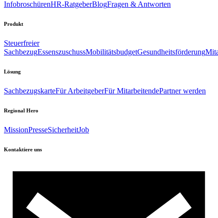
Infobroschüren
HR-Ratgeber
Blog
Fragen & Antworten
Produkt
Steuerfreier
Sachbezug
Essenszuschuss
Mobilitätsbudget
Gesundheitsförderung
Mita
Lösung
Sachbezugskarte
Für Arbeitgeber
Für Mitarbeitende
Partner werden
Regional Hero
Mission
Presse
Sicherheit
Job
Kontaktiere uns