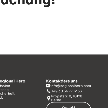
buchung!
egional Hero
Kontaktiere uns
ission
info@regionalhero.com
resse
+49 30 66 77 12 33
icherheit
Propststr. 8, 10178
ob
Berlin
Kontakt