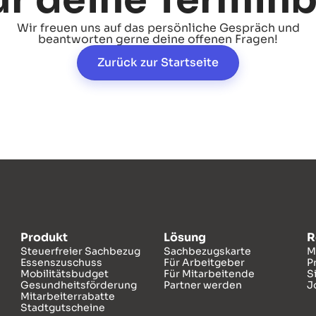
ür deine Termin
Wir freuen uns auf das persönliche Gespräch und
beantworten gerne deine offenen Fragen!
Zurück zur Startseite
Produkt
Lösung
R
Steuerfreier Sachbezug
Sachbezugskarte
M
Essenszuschuss
Für Arbeitgeber
P
Mobilitätsbudget
Für Mitarbeitende
S
Gesundheitsförderung
Partner werden
J
Mitarbeiterrabatte
Stadtgutscheine