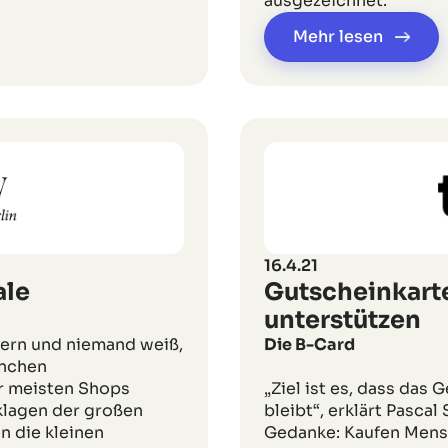
ausgezeichnet.
Mehr lesen
16.4.21
ale
Gutscheinkart
unterstützen
lern und niemand weiß,
Die B-Card
anchen
r meisten Shops
„Ziel ist es, dass das 
klagen der großen
bleibt“, erklärt Pasca
n die kleinen
Gedanke: Kaufen Mens