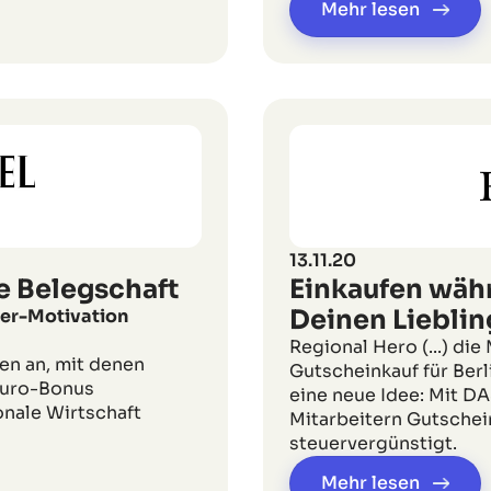
Mehr lesen
13.11.20
e Belegschaft
Einkaufen währ
Deinen Liebli
iter-Motivation
Regional Hero (...) die
en an, mit denen
Gutscheinkauf für Berl
Euro-Bonus
eine neue Idee: Mit D
onale Wirtschaft
Mitarbeitern Gutschein
steuervergünstigt.
Mehr lesen