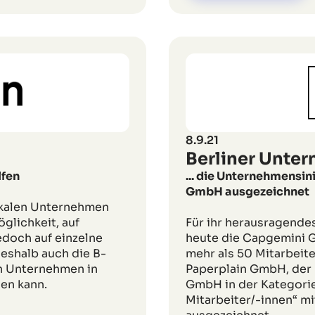
8.9.21
Berliner Unte
lfen
... die Unternehmensini
GmbH ausgezeichnet
lokalen Unternehmen
öglichkeit, auf
Für ihr herausragende
edoch auf einzelne
heute die Capgemini 
 deshalb auch die B-
mehr als 50 Mitarbeiter
en Unternehmen in
Paperplain GmbH, der
en kann.
GmbH in der Kategori
Mitarbeiter/-innen“ m