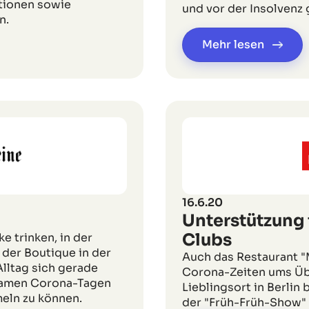
tionen sowie
und vor der Insolvenz
n.
Mehr lesen
16.6.20
Unterstützung 
Clubs
e trinken, in der
der Boutique in der
Auch das Restaurant "
lltag sich gerade
Corona-Zeiten ums Übe
nsamen Corona-Tagen
Lieblingsort in Berlin
meln zu können.
der "Früh-Früh-Show" a