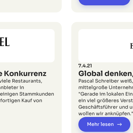
7.4.21
e Konkurrenz
Global denken,
iele Restaurants,
Pascal Schreiber weiß,
nbieter in
mittelgroße Unternehm
ei einigen Stammkunden
"Gerade im lokalen Ei
ofortigen Kauf von
ein viel größeres Vers
Geschäftsführer und u
wollen wir anknüpfen.
Mehr lesen