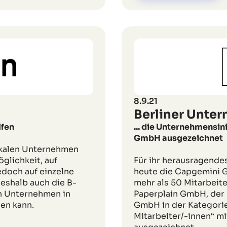
8.9.21
Berliner Unte
lfen
... die Unternehmensini
GmbH ausgezeichnet
lokalen Unternehmen
öglichkeit, auf
Für ihr herausragende
edoch auf einzelne
heute die Capgemini 
 deshalb auch die B-
mehr als 50 Mitarbeiter
en Unternehmen in
Paperplain GmbH, der
en kann.
GmbH in der Kategori
Mitarbeiter/-innen“ m