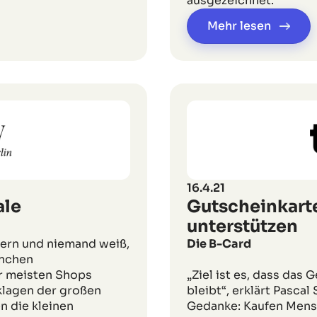
ausgezeichnet.
Mehr lesen
16.4.21
ale
Gutscheinkart
unterstützen
lern und niemand weiß,
Die B-Card
anchen
r meisten Shops
„Ziel ist es, dass das 
klagen der großen
bleibt“, erklärt Pasca
n die kleinen
Gedanke: Kaufen Mens