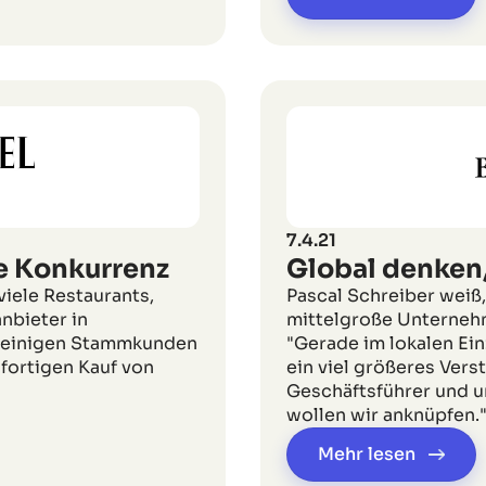
7.4.21
e Konkurrenz
Global denken,
iele Restaurants,
Pascal Schreiber weiß,
nbieter in
mittelgroße Unternehm
ei einigen Stammkunden
"Gerade im lokalen Ei
ofortigen Kauf von
ein viel größeres Vers
Geschäftsführer und u
wollen wir anknüpfen.
Mehr lesen