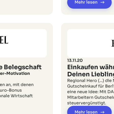
Mehr lesen
13.11.20
e Belegschaft
Einkaufen währ
Deinen Liebli
iter-Motivation
Regional Hero (...) die
en an, mit denen
Gutscheinkauf für Berl
Euro-Bonus
eine neue Idee: Mit D
onale Wirtschaft
Mitarbeitern Gutschein
steuervergünstigt.
Mehr lesen