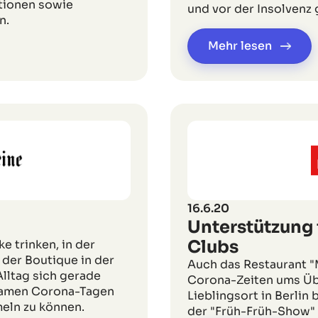
tionen sowie
und vor der Insolvenz
n.
Mehr lesen
16.6.20
Unterstützung 
Clubs
e trinken, in der
der Boutique in der
Auch das Restaurant "
lltag sich gerade
Corona-Zeiten ums Übe
nsamen Corona-Tagen
Lieblingsort in Berlin
meln zu können.
der "Früh-Früh-Show" a