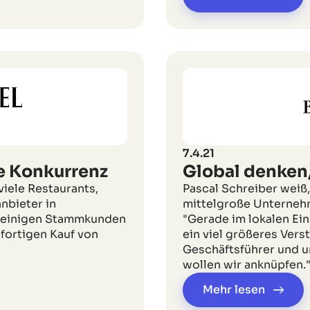
7.4.21
e Konkurrenz
Global denken,
iele Restaurants,
Pascal Schreiber weiß,
nbieter in
mittelgroße Unternehm
ei einigen Stammkunden
"Gerade im lokalen Ei
ofortigen Kauf von
ein viel größeres Vers
Geschäftsführer und u
wollen wir anknüpfen.
Mehr lesen