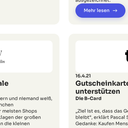
ausgezeichnet.
Mehr lesen
16.4.21
ale
Gutscheinkart
unterstützen
lern und niemand weiß,
Die B-Card
anchen
r meisten Shops
„Ziel ist es, dass das 
klagen der großen
bleibt“, erklärt Pasca
n die kleinen
Gedanke: Kaufen Mens