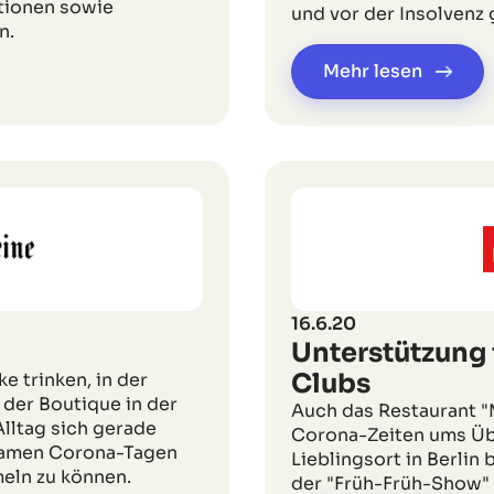
tionen sowie
und vor der Insolvenz
n.
Mehr lesen
16.6.20
Unterstützung 
Clubs
e trinken, in der
der Boutique in der
Auch das Restaurant "
lltag sich gerade
Corona-Zeiten ums Übe
nsamen Corona-Tagen
Lieblingsort in Berlin
meln zu können.
der "Früh-Früh-Show" a