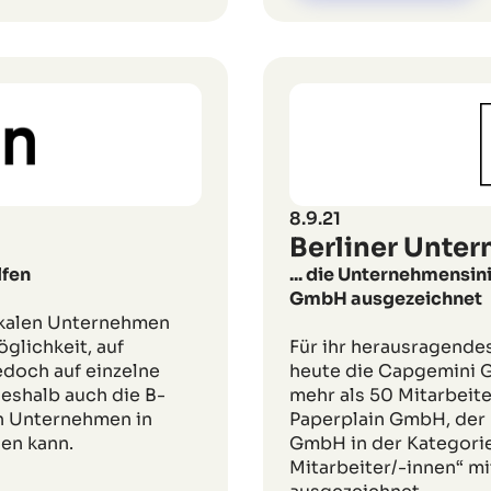
8.9.21
Berliner Unte
lfen
... die Unternehmensini
GmbH ausgezeichnet
lokalen Unternehmen
öglichkeit, auf
Für ihr herausragende
edoch auf einzelne
heute die Capgemini 
 deshalb auch die B-
mehr als 50 Mitarbeiter
en Unternehmen in
Paperplain GmbH, der
en kann.
GmbH in der Kategori
Mitarbeiter/-innen“ m