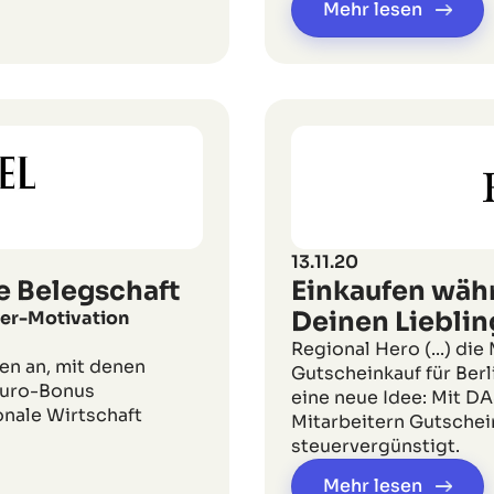
Mehr lesen
13.11.20
e Belegschaft
Einkaufen währ
Deinen Liebli
iter-Motivation
Regional Hero (...) die
en an, mit denen
Gutscheinkauf für Berl
Euro-Bonus
eine neue Idee: Mit D
onale Wirtschaft
Mitarbeitern Gutschein
steuervergünstigt.
Mehr lesen